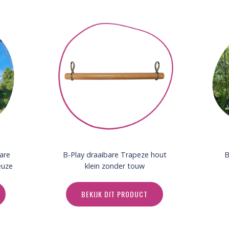
are
B-Play draaibare Trapeze hout
B
euze
klein zonder touw
BEKIJK DIT PRODUCT