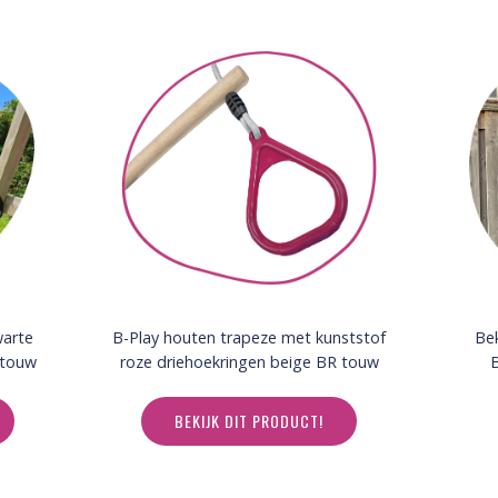
warte
B-Play houten trapeze met kunststof
Bek
 touw
roze driehoekringen beige BR touw
B
BEKIJK DIT PRODUCT!