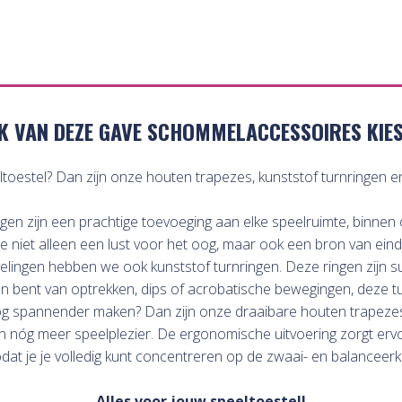
K VAN DEZE GAVE SCHOMMELACCESSOIRES KIES 
toestel? Dan zijn onze houten trapezes, kunststof turnringen e
n zijn een prachtige toevoeging aan elke speelruimte, binnen of
ze niet alleen een lust voor het oog, maar ook een bron van eind
velingen hebben we ook kunststof turnringen. Deze ringen zijn s
fan bent van optrekken, dips of acrobatische bewegingen, deze t
et nog spannender maken? Dan zijn onze draaibare houten trapezes
n nóg meer speelplezier. De ergonomische uitvoering zorgt ervoor
 zodat je je volledig kunt concentreren op de zwaai- en balanceer
Alles voor jouw speeltoestel!