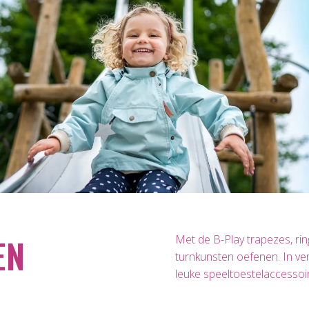
EN
Met de B-Play trapezes, rin
turnkunsten oefenen. In ver
leuke speeltoestelaccessoir