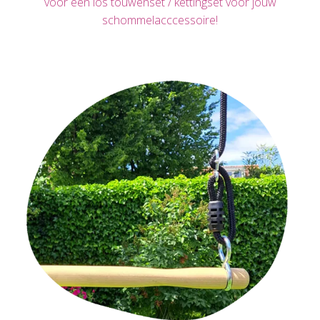
voor een los touwenset / kettingset voor jouw
schommelacccessoire!