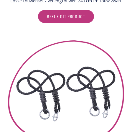
Losse touwenset / verlengtouwen 240 cm PP touw zwart
BEKIJK DIT PRODUCT