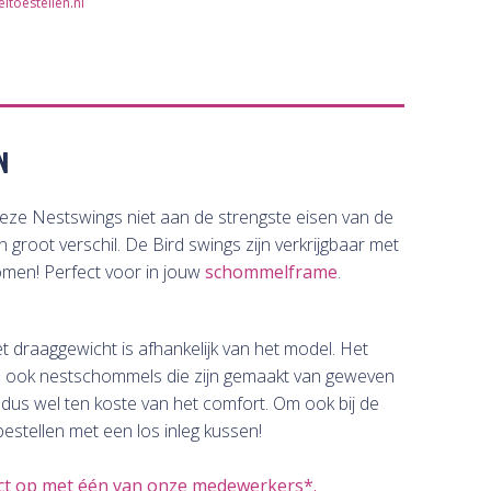
toestellen.nl
N
deze Nestswings niet aan de strengste eisen van de
root verschil. De Bird swings zijn verkrijgbaar met
omen! Perfect voor in jouw
schommelframe
.
t draaggewicht is afhankelijk van het model. Het
e ook nestschommels die zijn gemaakt van geweven
us wel ten koste van het comfort. Om ook bij de
stellen met een los inleg kussen!
ct op met één van onze medewerkers*.