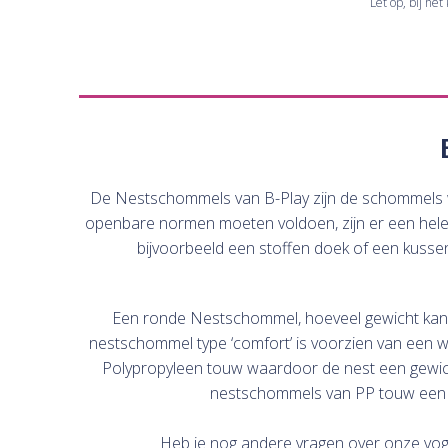
Let op, bij he
De Nestschommels van B-Play zijn de schommels wel
openbare normen moeten voldoen, zijn er een helebo
bijvoorbeeld een stoffen doek of een kusse
Een ronde Nestschommel, hoeveel gewicht kan dez
nestschommel type ‘comfort’ is voorzien van een
Polypropyleen touw waardoor de nest een gewich
nestschommels van PP touw een st
Heb je nog andere vragen over onze vo