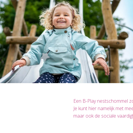
Een B-Play nestschommel zor
Je kunt hier namelijk met mee
maar ook de sociale vaardig