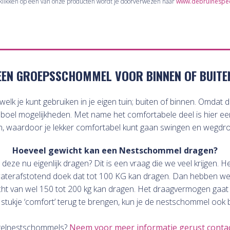
t klikken op één van onze producten wordt je doorverwezen naar
www.debruinespeel
EEN GROEPSSCHOMMEL VOOR BINNEN OF BUITE
k je kunt gebruiken in je eigen tuin; buiten of binnen. Omdat 
el mogelijkheden. Met name het comfortabele deel is hier een g
n, waardoor je lekker comfortabel kunt gaan swingen en wegdr
Hoeveel gewicht kan een Nestschommel dragen?
e nu eigenlijk dragen? Dit is een vraag die we veel krijgen. He
 waterafstotend doek dat tot 100 KG kan dragen. Dan hebben w
t van wel 150 tot 200 kg kan dragen. Het draagvermogen gaat d
ukje ‘comfort’ terug te brengen, kun je de nestschommel ook be
gelnestschommels?
Neem voor meer informatie gerust conta