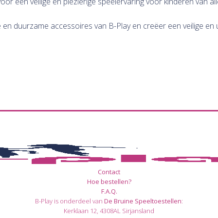
oor een veilige en plezierige speelervaring voor kinderen van alle
n duurzame accessoires van B-Play en creëer een veilige en u
Contact
Hoe bestellen?
F.A.Q.
B-Play is onderdeel van
De Bruine Speeltoestellen
:
Kerklaan 12, 4308AL Sirjansland