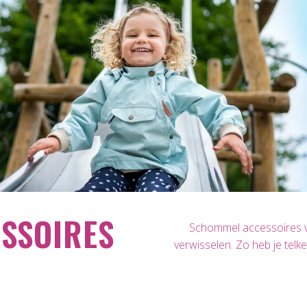
SSOIRES
Schommel accessoires ver
verwisselen. Zo heb je telke