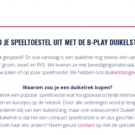
D JE SPEELTOESTEL UIT MET DE B-PLAY DUIKELS
ek gespeeld? En ook vandaag is een duikelrek nog steeds één van
ur groen, zwart en RVS. We leveren ze met bevestigingsmateriaal,
uw palen of op jouw speeltoestel. We hebben ook
duikelstange
Waarom zou je een duikelrek kopen?
elrek een populair speeltoestel wat hoogstwaarschijnlijk intensi
gen en kunstjes op de rekstok. Door alle oefeningen word je leni
kinderen blij van een duikelstang, maar ook volwassenen! Duikelr
uikelrek is dat het een compact speeltoestel is en dus geschikt i
 zoek naar iets anders? Neem gerust
contact
op met de speciali