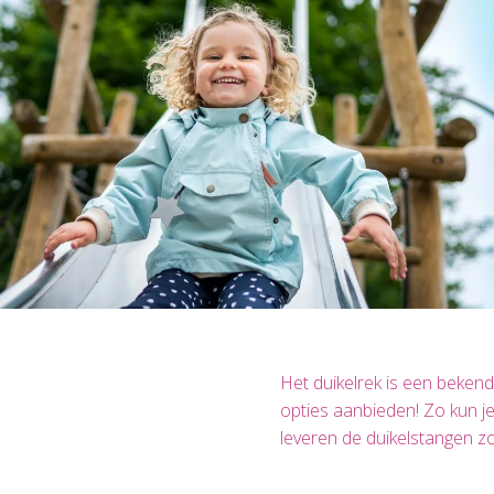
Het duikelrek is een beken
opties aanbieden! Zo kun je
leveren de duikelstangen zo