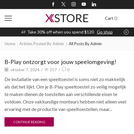
Cart
Take 30% off when you spend $120
Go shop
Home
Articles Posted By
Admin
All Posts By Admin
B-Play ontzorgt voor jouw speelomgeving!
oktober 7, 2024
/
257
/
0
De installatie van een speeltoestel is soms niet zo makkelijk
als dat het lijkt. Om je B-Play speeltoestel zo veilig mogelijk
te maken dienen de toestellen aan verschillende eisen te
voldoen. Onze vakkundige monteurs hebben niet alleen veel
ervaring met de productie van speeltoestellen, maar...
CONTINUE READING