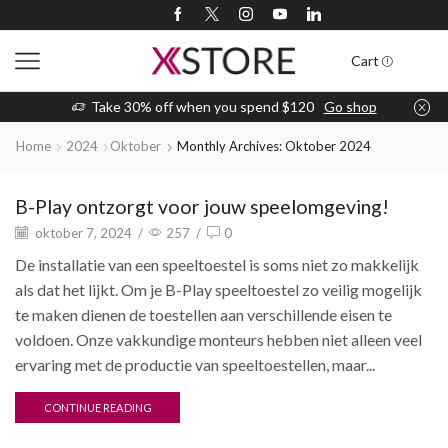
Cart
Take 30% off when you spend $120
Go shop
Home
2024
Oktober
Monthly Archives: Oktober 2024
B-Play ontzorgt voor jouw speelomgeving!
oktober 7, 2024
/
257
/
0
De installatie van een speeltoestel is soms niet zo makkelijk
als dat het lijkt. Om je B-Play speeltoestel zo veilig mogelijk
te maken dienen de toestellen aan verschillende eisen te
voldoen. Onze vakkundige monteurs hebben niet alleen veel
ervaring met de productie van speeltoestellen, maar...
CONTINUE READING