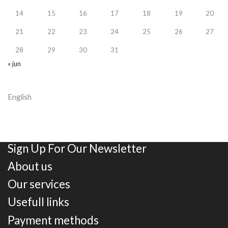
14
15
16
17
18
19
20
21
22
23
24
25
26
27
28
29
30
31
« jun
English
Sign Up For Our Newsletter
About us
Our services
Usefull links
Payment methods