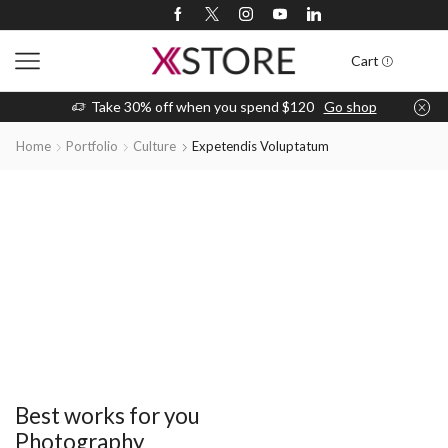
Cart
Take 30% off when you spend $120
Go shop
Home
Portfolio
Culture
Expetendis Voluptatum
Best works for you
Photography